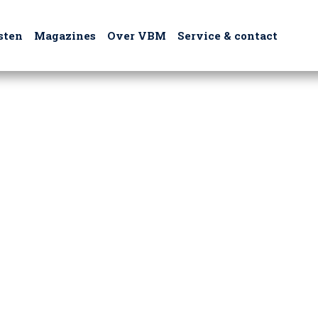
sten
Magazines
Over VBM
Service & contact
 helaas niet gevonden