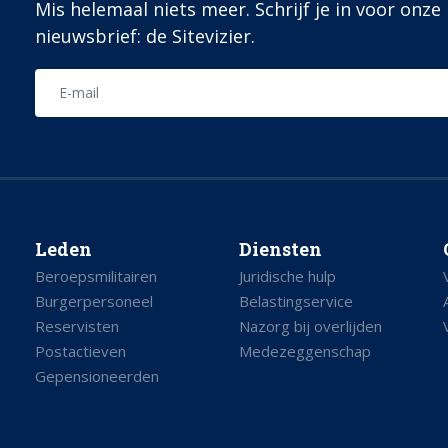
Mis helemaal niets meer. Schrijf je in voor onze
nieuwsbrief: de Sitevizier.
Leden
Diensten
Beroepsmilitairen
Juridische hulp
Burgerpersoneel
Belastingservice
Reservisten
Nazorg bij overlijden
Postactieven
Medezeggenschap
Gepensioneerden