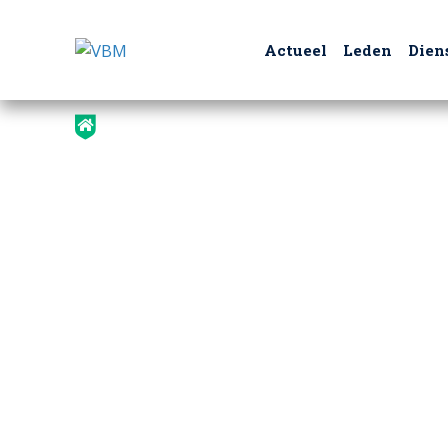
Actueel
Leden
Dien
404 - Pagina niet gevonden
De pagina kan