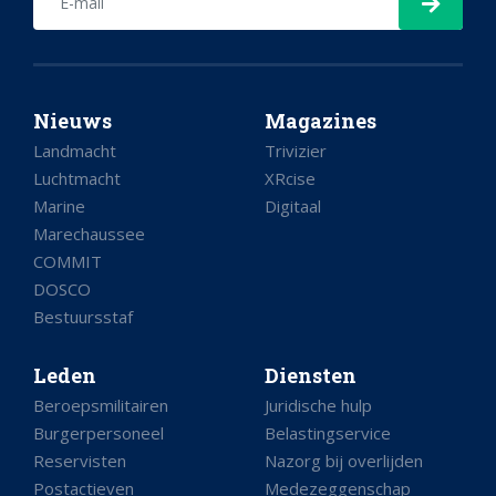
Nieuws
Magazines
Landmacht
Trivizier
Luchtmacht
XRcise
Marine
Digitaal
Marechaussee
COMMIT
DOSCO
Bestuursstaf
Leden
Diensten
Beroepsmilitairen
Juridische hulp
Burgerpersoneel
Belastingservice
Reservisten
Nazorg bij overlijden
Postactieven
Medezeggenschap